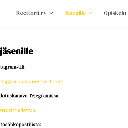
Reettorit ry
Jäsenille
Opiskelu
jäsenille
tagram-tili
stagram.com/reettorit_ry/
edotuskanava Telegramissa:
ettorittiedottaa
stösähköpostilista: