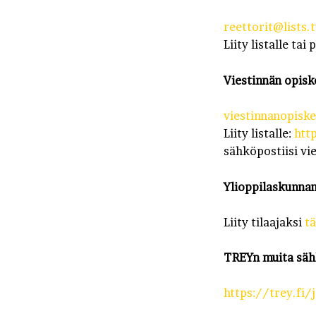
reettorit@lists.t
Liity listalle tai 
Viestinnän opiskel
viestinnanopiskel
Liity listalle:
htt
sähköpostiisi vie
Ylioppilaskunnan
Liity tilaajaksi
tä
TREYn muita sähk
https://trey.fi/