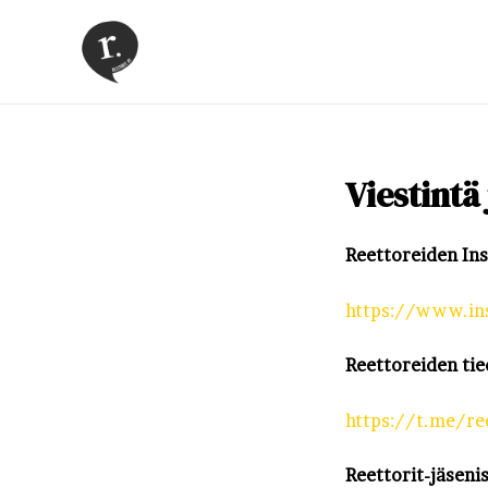
Skip
to
content
Viestintä 
Reettoreiden Ins
https://www.in
Reettoreiden ti
https://t.me/re
Reettorit-jäseni