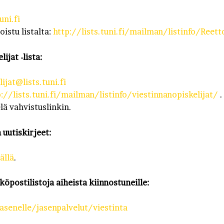
uni.fi
poistu listalta:
http://lists.tuni.fi/mailman/listinfo/Reett
ijat -lista:
ijat@lists.tuni.fi
p://lists.tuni.fi/mailman/listinfo/viestinnanopiskelijat/
.
lä vahvistuslinkin.
 uutiskirjeet:
ällä
.
öpostilistoja aiheista kiinnostuneille:
jasenelle/jasenpalvelut/viestinta