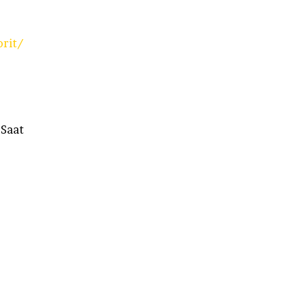
orit/
 Saat